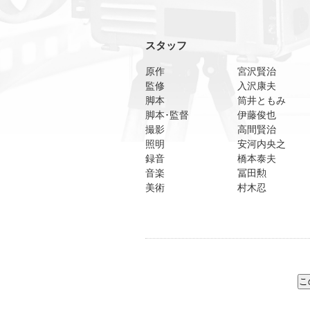
スタッフ
原作
宮沢賢治
監修
入沢康夫
脚本
筒井ともみ
脚本･監督
伊藤俊也
撮影
高間賢治
照明
安河内央之
録音
橋本泰夫
音楽
冨田勲
美術
村木忍