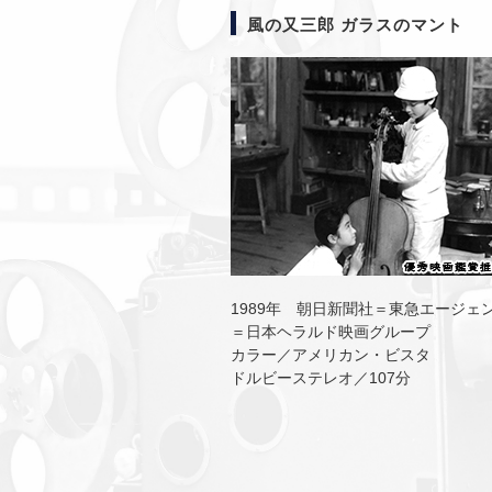
風の又三郎 ガラスのマント
1989年 朝日新聞社＝東急エージェ
＝日本ヘラルド映画グループ
カラー／アメリカン・ビスタ
ドルビーステレオ／107分