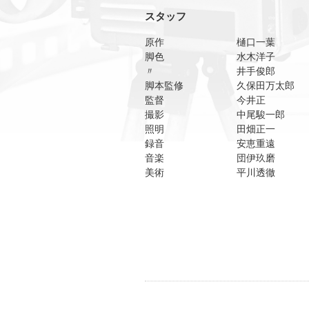
スタッフ
原作
樋口一葉
脚色
水木洋子
〃
井手俊郎
脚本監修
久保田万太郎
監督
今井正
撮影
中尾駿一郎
照明
田畑正一
録音
安恵重遠
音楽
団伊玖磨
美術
平川透徹