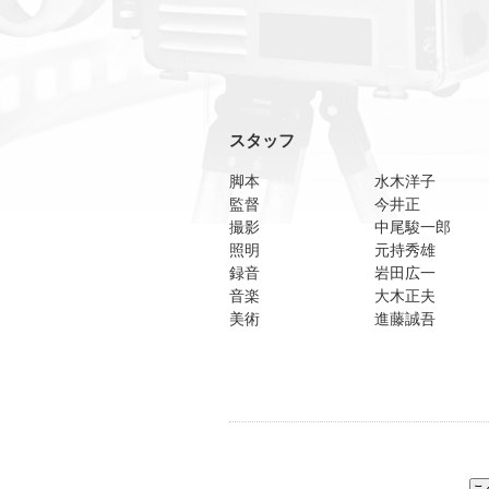
スタッフ
脚本
水木洋子
監督
今井正
撮影
中尾駿一郎
照明
元持秀雄
録音
岩田広一
音楽
大木正夫
美術
進藤誠吾