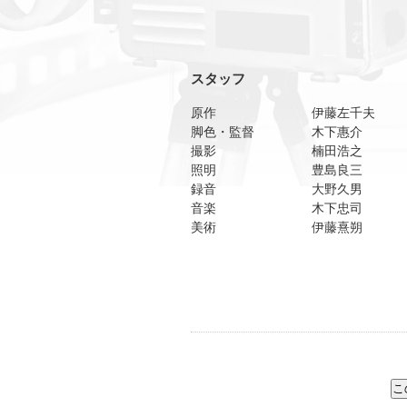
スタッフ
原作
伊藤左千夫
脚色・監督
木下惠介
撮影
楠田浩之
照明
豊島良三
録音
大野久男
音楽
木下忠司
美術
伊藤熹朔