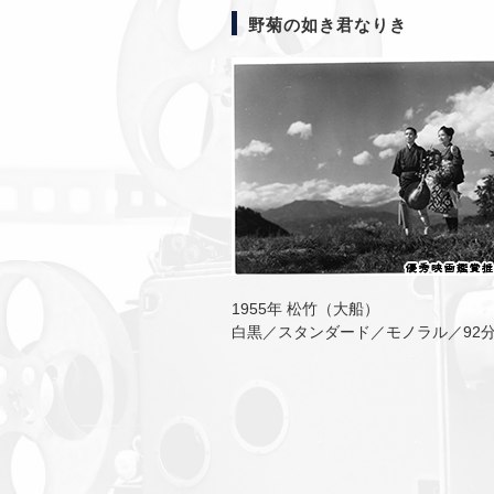
野菊の如き君なりき
1955年 松竹（大船）
白黒／スタンダード／モノラル／92