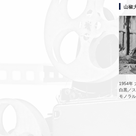
山椒
1954年
白黒／ス
モノラル