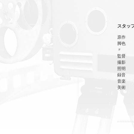
スタッ
原作
脚色
〃
監督
撮影
照明
録音
音楽
美術