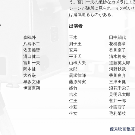
う。宮川一夫の絶妙なカメラによ
シーンが随所に見られ、その乾い
は鬼気迫るものがある。
フ
出演者
森鴎外
玉木
田中絹代
八尋不二
厨子王
花柳喜章
依田義賢
安寿
香川京子
溝口健二
平正氏
清水将夫
宮川一夫
山椒大夫
進藤英太郎
岡本健一
太郎
河野秋武
大谷巌
曇猛律師
香川良介
早坂文雄
藤原師実
三津田健
伊藤熹朔
姥竹
浪花千栄子
吉次
見明凡太郎
仁王
菅井一郎
小萩
小園蓉子
坐女
毛利菊枝
優秀映画鑑賞