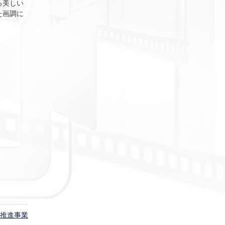
る美しい
た画調に
推進事業