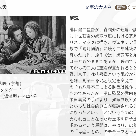
大夫
解説
溝口健二監督が、森鴎外の短篇小
に中世荘園の奴隷制度における悲
リスティックに描き、ヴェネチア
祭で『雨月物語』に続く二年連続
輝いた力作。原作では、姉安寿と
は子どものままであるが、映画で
てからの二人に重点が置かれると
香川京子、花柳喜章という配役か
を妹、厨子王を兄と設定を変えて
 大映（京都）
もそも八尋不二による脚色は原作
タンダード
ものであったが、溝口監督の意向
（濃淡型）／124分
依田義賢の手により、奴隷制度や
といった社会的側面が強調される
になったという。とはいうものの
売られ盲目となった母玉木を厨子
求めるという展開は、やはりこの
の「母恋いもの」のモチーフと言