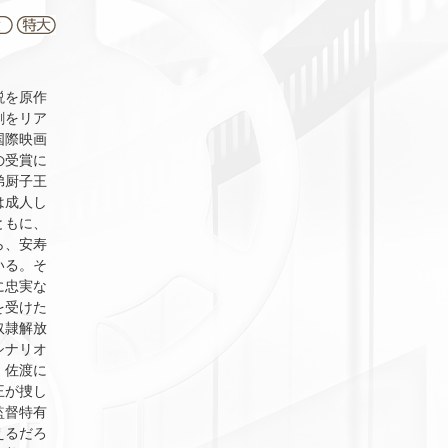
説を原作
劇をリア
国際映画
の受賞に
弟厨子王
は成人し
ともに、
ら、安寿
いる。そ
に忠実な
を受けた
奴隷解放
シナリオ
、佐渡に
王が捜し
監督特有
えるだろ