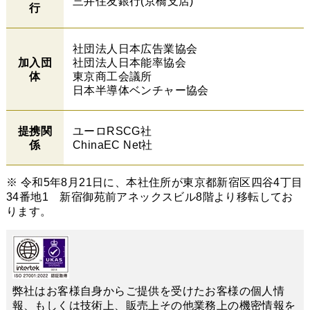
三井住友銀行(京橋支店)
行
社団法人日本広告業協会
加入団
社団法人日本能率協会
体
東京商工会議所
日本半導体ベンチャー協会
提携関
ユーロRSCG社
係
ChinaEC Net社
※ 令和5年8月21日に、本社住所が東京都新宿区四谷4丁目
34番地1 新宿御苑前アネックスビル8階より移転してお
ります。
弊社はお客様自身からご提供を受けたお客様の個人情
報、もしくは技術上、販売上その他業務上の機密情報を