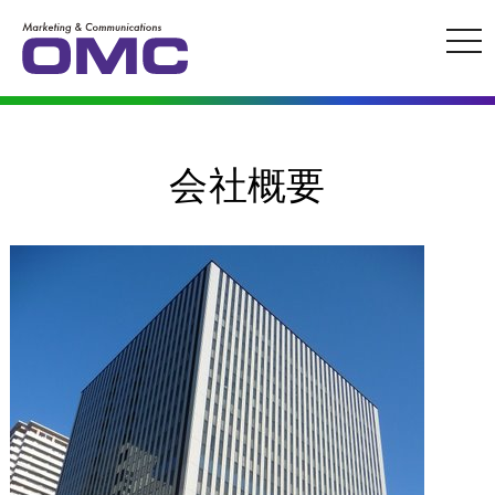
ナ
ビ
ゲ
ー
シ
ョ
会社概要
ン